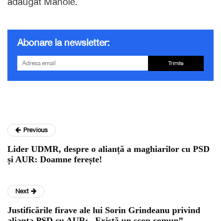
adăugat Manole.
Abonare la newsletter:
Trimite
Previous
Lider UDMR, despre o alianță a maghiarilor cu PSD
și AUR: Doamne ferește!
Next
Justificările firave ale lui Sorin Grindeanu privind
alianța PSD cu AUR: „Există un scop comun”