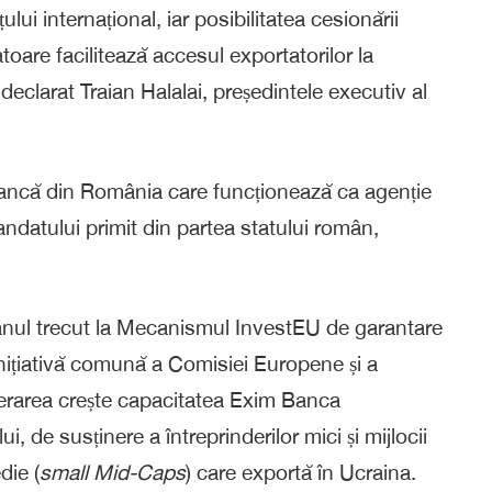
ului internațional, iar posibilitatea cesionării
atoare facilitează accesul exportatorilor la
declarat Traian Halalai, președintele executiv al
ncă din România care funcționează ca agenție
ndatului primit din partea statului român,
ul trecut la Mecanismul InvestEU de garantare
inițiativă comună a Comisiei Europene și a
derarea crește capacitatea Exim Banca
, de susținere a întreprinderilor mici și mijlocii
die (
small Mid-Caps
) care exportă în Ucraina.