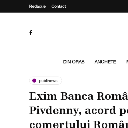
Redacție
Contact
DIN ORAS
ANCHETE
publinews
Exim Banca Româ
Pivdenny, acord p
comerțului Român