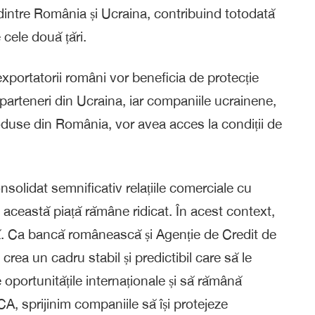
e dintre România și Ucraina, contribuind totodată
 cele două țări.
ortatorii români vor beneficia de protecție
parteneri din Ucraina, iar companiile ucrainene,
oduse din România, vor avea acces la condiții de
nsolidat semnificativ relațiile comerciale cu
u această piață rămâne ridicat. În acest context,
ă. Ca bancă românească și Agenție de Credit de
ea un cadru stabil și predictibil care să le
 oportunitățile internaționale și să rămână
A, sprijinim companiile să își protejeze