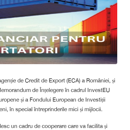
enție de Credit de Export (ECA) a României, și
emorandum de Înțelegere în cadrul InvestEU
 Europene și a Fondului European de Investiții
i, în special întreprinderile mici și mijlocii.
ilesc un cadru de cooperare care va facilita și