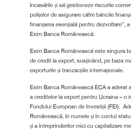
încasările și să gestioneze riscurile comerț
polițelor de asigurare către băncile finanț
finanțarea esențială pentru dezvoltare”, a 
Exim Banca Românească.
Exim Banca Românească este singura ba
de credit la export, susținând, pe baza ma
exporturile și tranzacțiile internaționale.
Exim Banca Românească ECA a aderat an
a creditelor la export pentru Ucraina – o 
Fondului European de Investiții (FEI). A
Românească, în numele și în contul statului
și a întreprinderilor mici cu capitalizare me