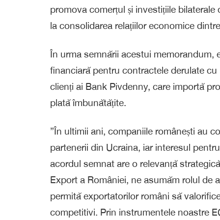
promova comerțul și investițiile bilateral
la consolidarea relațiilor economice dintre
În urma semnării acestui memorandum, exp
financiară pentru contractele derulate cu 
clienți ai Bank Pivdenny, care importă pr
plată îmbunătățite.
”În ultimii ani, companiile românești au co
partenerii din Ucraina, iar interesul pentr
acordul semnat are o relevanță strategic
Export a României, ne asumăm rolul de a cr
permită exportatorilor români să valorifice
competitivi. Prin instrumentele noastre EC