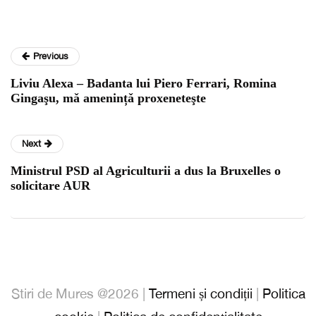
Previous
Liviu Alexa – Badanta lui Piero Ferrari, Romina
Gingaşu, mǎ amenințǎ proxeneteşte
Next
Ministrul PSD al Agriculturii a dus la Bruxelles o
solicitare AUR
Stiri de Mures @2026 |
Termeni și condiții
|
Politica