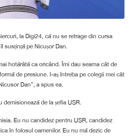
rcuri, la Digi24, că nu se retrage din cursa
 îl susțință pe Nicușor Dan.
mai hotărâtă ca oricând. Îmi dau seama cât de
formă de presiune. I-aș întreba pe colegii mei cât
e Nicusor Dan”, a spus ea.
u demisionează de la șefia USR.
emisia. Eu nu candidez pentru USR, candidez
tica în folosul oamenilor. Eu nu mă dezic de