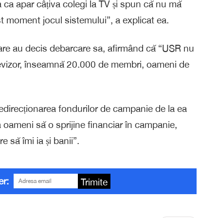
a ca apar câțiva colegi la TV și spun că nu mă
t moment jocul sistemului”, a explicat ea.
d care au decis debarcare sa, afirmând că “USR nu
televizor, înseamnă 20.000 de membri, oameni de
direcționarea fondurilor de campanie de la ea
a oameni să o sprijine financiar în campanie,
 să îmi ia și banii”.
er:
Trimite