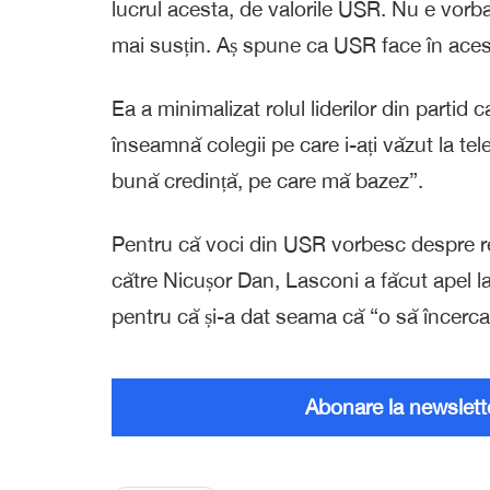
lucrul acesta, de valorile USR. Nu e vorb
mai susțin. Aș spune ca USR face în aces
Ea a minimalizat rolul liderilor din parti
înseamnă colegii pe care i-ați văzut la 
bună credință, pe care mă bazez”.
Pentru că voci din USR vorbesc despre re
către Nicușor Dan, Lasconi a făcut apel l
pentru că și-a dat seama că “o să încercare
Abonare la newslett