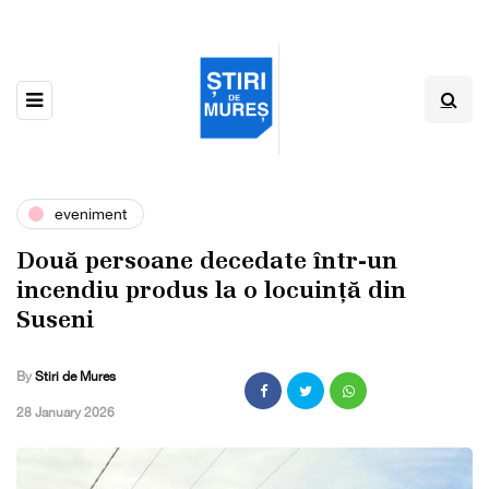
eveniment
Două persoane decedate într-un
incendiu produs la o locuință din
Suseni
By
Stiri de Mures
,
28 January 2026