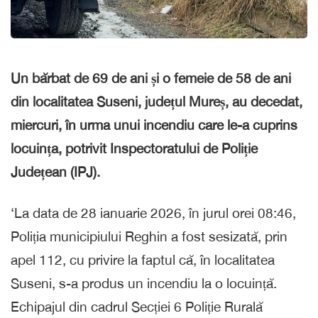
Un bărbat de 69 de ani și o femeie de 58 de ani
din localitatea Suseni, județul Mureș, au decedat,
miercuri, în urma unui incendiu care le-a cuprins
locuința, potrivit Inspectoratului de Poliție
Județean (IPJ).
‘La data de 28 ianuarie 2026, în jurul orei 08:46,
Poliția municipiului Reghin a fost sesizată, prin
apel 112, cu privire la faptul că, în localitatea
Suseni, s-a produs un incendiu la o locuință.
Echipajul din cadrul Secției 6 Poliție Rurală