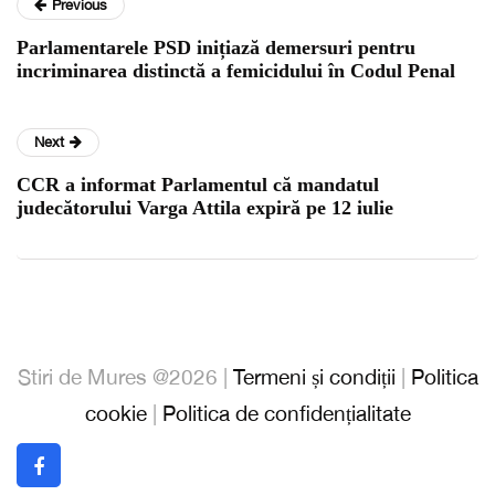
Previous
Parlamentarele PSD inițiază demersuri pentru
incriminarea distinctă a femicidului în Codul Penal
Next
CCR a informat Parlamentul că mandatul
judecătorului Varga Attila expiră pe 12 iulie
Stiri de Mures @2026 |
Termeni și condiții
|
Politica
cookie
|
Politica de confidențialitate