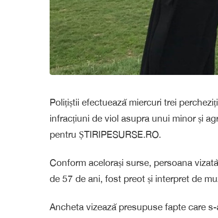
Polițiștii efectuează miercuri trei perchezi
infracțiuni de viol asupra unui minor și a
pentru ȘTIRIPESURSE.RO.
Conform acelorași surse, persoana vizată
de 57 de ani, fost preot și interpret de m
Ancheta vizează presupuse fapte care s-a