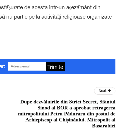
desfășurate de acesta într-un așezământ din
ă nu participe la activități religioase organizate
er:
Trimite
Next
Dupe dezvăluirile din Strict Secret, Sfântul
Sinod al BOR a aprobat retragerea
mitropolitului Petru Păduraru din postul de
Arhiepiscop al Chişinăului, Mitropolit al
Basarabiei