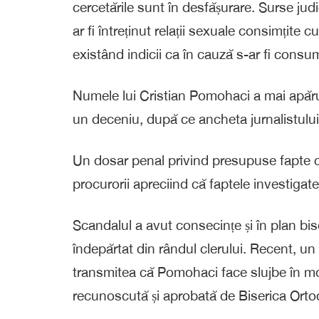
cercetările sunt în desfășurare. Surse ju
ar fi întreținut relații sexuale consimțite c
existând indicii ca în cauză s-ar fi consu
Numele lui Cristian Pomohaci a mai apărut
un deceniu, după ce ancheta jurnalistulu
Un dosar penal privind presupuse fapte ca
procurorii apreciind că faptele investigat
Scandalul a avut consecințe și în plan bis
îndepărtat din rândul clerului. Recent, un
transmitea că Pomohaci face slujbe în mod
recunoscută și aprobată de Biserica Orto