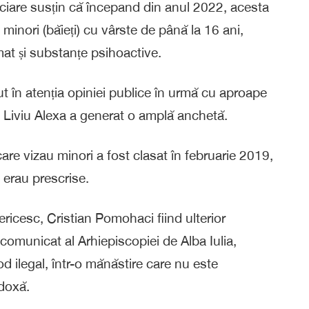
diciare susțin că începand din anul 2022, acesta
u minori (băieți) cu vârste de până la 16 ani,
mat și substanțe psihoactive.
 în atenția opiniei publice în urmă cu aproape
i Liviu Alexa a generat o amplă anchetă.
re vizau minori a fost clasat în februarie 2019,
e erau prescrise.
ericesc, Cristian Pomohaci fiind ulterior
 comunicat al Arhiepiscopiei de Alba Iulia,
 ilegal, într-o mănăstire care nu este
doxă.