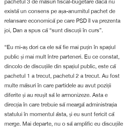
pachetul 3 de măsuri fiscal-bugetare dacă nu
există un consens pe așa-anumitul pachet de
relansare economică pe care PSD îl va prezenta
joi, Dan a spus că “sunt discuții în curs”.
“Eu mi-aș dori ca ele să fie mai puțin în spațiul
public și mai mult între parteneri. Eu ce constat,
dincolo de discuțiile din spațiul public, este că
pachetul 1 a trecut, pachetul 2 a trecut. Au fost
multe măsuri în care partidele au avut poziții
diferite și au reușit să le armonizeze. Asta e
direcția în care trebuie să meargă administrația
statului în momentul ăsta, și eu sunt fericit că
merge. Mai departe, nu o să amplific eu discuțiile