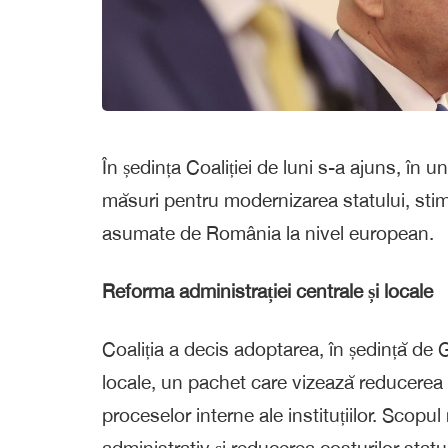
În ședința Coaliției de luni s-a ajuns, în 
măsuri pentru modernizarea statului, sti
asumate de România la nivel european.
Reforma administrației centrale și locale
Coaliția a decis adoptarea, în ședință de G
locale, un pachet care vizează reducerea s
proceselor interne ale instituțiilor. Scopul 
administrativ și reducerea costurilor statul