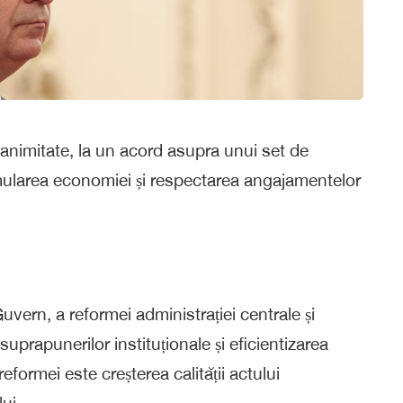
unanimitate, la un acord asupra unui set de
mularea economiei și respectarea angajamentelor
uvern, a reformei administrației centrale și
uprapunerilor instituționale și eficientizarea
reformei este creșterea calității actului
ui.