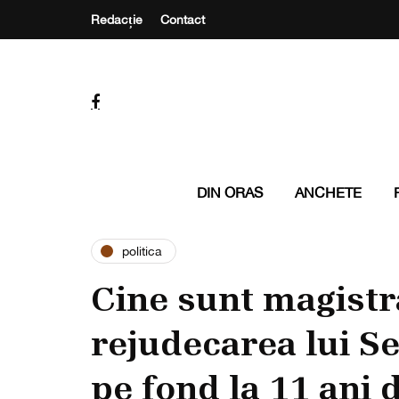
Redacție
Contact
DIN ORAS
ANCHETE
politica
Cine sunt magistra
rejudecarea lui 
pe fond la 11 ani 