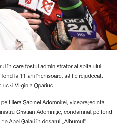
l în care fostul administrator al spitalului
ond la 11 ani închisoare, să fie rejudecat.
iuc și Virginia Opăriuc.
, pe filiera Sabinei Adomniței, vicepreședinta
 ministru Cristian Adomniție, condamnat pe fond
a de Apel Galați în dosarul „Albumul”.