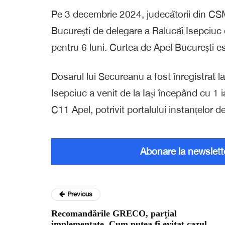
Pe 3 decembrie 2024, judecătorii din CSM
București de delegare a Ralucăi Isepciuc d
pentru 6 luni. Curtea de Apel București 
Dosarul lui Secureanu a fost înregistra
Isepciuc a venit de la Iași începând cu 1 
C11 Apel, potrivit portalului instanțelor d
Abonare la newslett
Previous
Recomandările GRECO, parțial
implementate. Cum putea fi evitat cazul