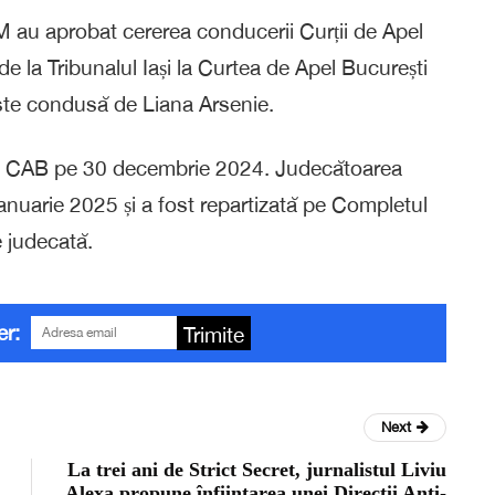
 au aprobat cererea conducerii Curții de Apel
e la Tribunalul Iași la Curtea de Apel București
este condusă de Liana Arsenie.
t la CAB pe 30 decembrie 2024. Judecătoarea
ianuarie 2025 și a fost repartizată pe Completul
e judecată.
er:
Trimite
Next
La trei ani de Strict Secret, jurnalistul Liviu
Alexa propune înființarea unei Direcții Anti-