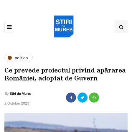
politica
Ce prevede proiectul privind apărarea
României, adoptat de Guvern
By
Stiri de Mures
,
2 October 2025