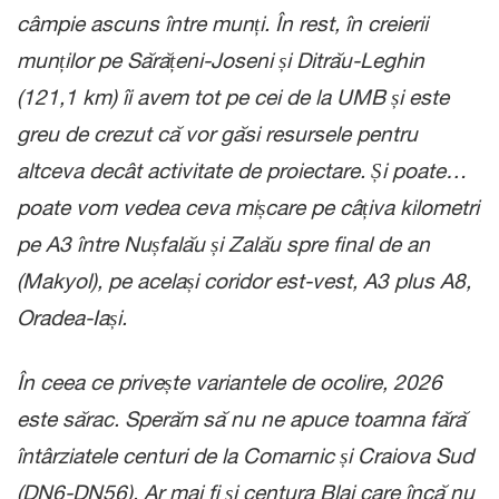
câmpie ascuns între munți. În rest, în creierii
munților pe Sărățeni-Joseni și Ditrău-Leghin
(121,1 km) îi avem tot pe cei de la UMB și este
greu de crezut că vor găsi resursele pentru
altceva decât activitate de proiectare. Și poate…
poate vom vedea ceva mișcare pe câțiva kilometri
pe A3 între Nușfalău și Zalău spre final de an
(Makyol), pe același coridor est-vest, A3 plus A8,
Oradea-Iași.
În ceea ce privește variantele de ocolire, 2026
este sărac. Sperăm să nu ne apuce toamna fără
întârziatele centuri de la Comarnic și Craiova Sud
(DN6-DN56). Ar mai fi și centura Blaj care încă nu