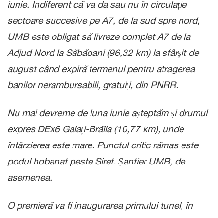
iunie. Indiferent că va da sau nu în circulație
sectoare succesive pe A7, de la sud spre nord,
UMB este obligat să livreze complet A7 de la
Adjud Nord la Săbăoani (96,32 km) la sfârșit de
august când expiră termenul pentru atragerea
banilor nerambursabili, gratuiți, din PNRR.
Nu mai devreme de luna iunie așteptăm și drumul
expres DEx6 Galați-Brăila (10,77 km), unde
întârzierea este mare. Punctul critic rămas este
podul hobanat peste Siret. Șantier UMB, de
asemenea.
O premieră va fi inaugurarea primului tunel, în