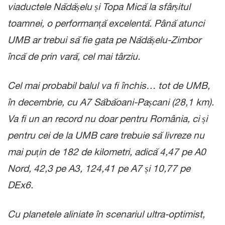
viaductele Nădășelu și Topa Mică la sfârșitul
toamnei, o performanță excelentă. Până atunci
UMB ar trebui să fie gata pe Nădășelu-Zimbor
încă de prin vară, cel mai târziu.
Cel mai probabil balul va fi închis… tot de UMB,
în decembrie, cu A7 Săbăoani-Pașcani (28,1 km).
Va fi un an record nu doar pentru România, ci și
pentru cei de la UMB care trebuie să livreze nu
mai puțin de 182 de kilometri, adică 4,47 pe A0
Nord, 42,3 pe A3, 124,41 pe A7 și 10,77 pe
DEx6.
Cu planetele aliniate în scenariul ultra-optimist,