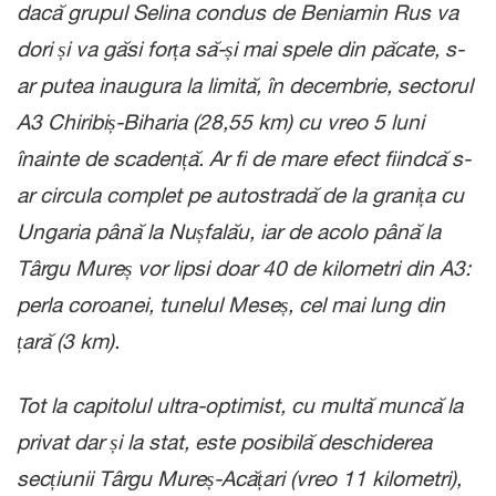
dacă grupul Selina condus de Beniamin Rus va
dori și va găsi forța să-și mai spele din păcate, s-
ar putea inaugura la limită, în decembrie, sectorul
A3 Chiribiș-Biharia (28,55 km) cu vreo 5 luni
înainte de scadență. Ar fi de mare efect fiindcă s-
ar circula complet pe autostradă de la granița cu
Ungaria până la Nușfalău, iar de acolo până la
Târgu Mureș vor lipsi doar 40 de kilometri din A3:
perla coroanei, tunelul Meseș, cel mai lung din
țară (3 km).
Tot la capitolul ultra-optimist, cu multă muncă la
privat dar și la stat, este posibilă deschiderea
secțiunii Târgu Mureș-Acățari (vreo 11 kilometri),