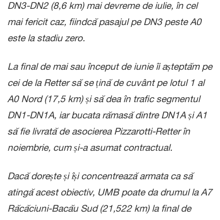
DN3-DN2 (8,6 km) mai devreme de iulie, în cel
mai fericit caz, fiindcă pasajul pe DN3 peste A0
este la stadiu zero.
La final de mai sau început de iunie îi așteptăm pe
cei de la Retter să se țină de cuvânt pe lotul 1 al
A0 Nord (17,5 km) și să dea în trafic segmentul
DN1-DN1A, iar bucata rămasă dintre DN1A și A1
să fie livrată de asocierea Pizzarotti-Retter în
noiembrie, cum și-a asumat contractual.
Dacă dorește și își concentrează armata ca să
atingă acest obiectiv, UMB poate da drumul la A7
Răcăciuni-Bacău Sud (21,522 km) la final de