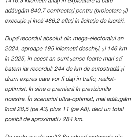
1416,3 kilometri aflați în exploatare la care
adăugăm 840,7 contractați pentru (proiectare și)
execuție și încă 486,2 aflați în licitație de lucrări.
După recordul absolut din mega-electoralul an
2024, aproape 195 kilometri deschiși, și 146 km
în 2025, în acest an sunt șanse foarte mari să
batem iar recordul: 244 de km de autostradă și
drum expres care vor fi dați în trafic, realist-
optimist, în sine o premieră în previziunile
noastre. În scenariul ultra-optimist, mai adăugăm
încă 28,5 (pe A3) plus 11 (pe A8), deci un total
posibil de aproximativ 284 km.
De unde așa de mult? Se adună restanțele din