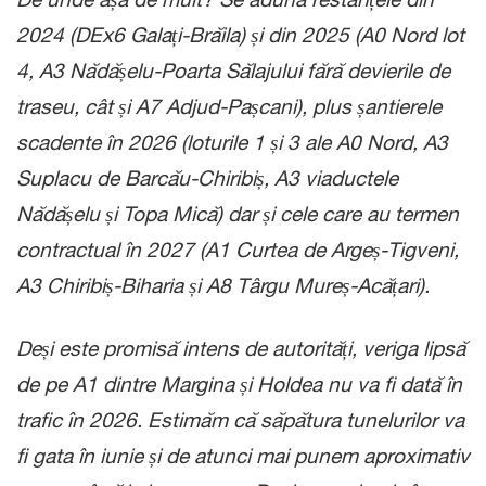
2024 (DEx6 Galați-Brăila) și din 2025 (A0 Nord lot
4, A3 Nădășelu-Poarta Sălajului fără devierile de
traseu, cât și A7 Adjud-Pașcani), plus șantierele
scadente în 2026 (loturile 1 și 3 ale A0 Nord, A3
Suplacu de Barcău-Chiribiș, A3 viaductele
Nădășelu și Topa Mică) dar și cele care au termen
contractual în 2027 (A1 Curtea de Argeș-Tigveni,
A3 Chiribiș-Biharia și A8 Târgu Mureș-Acățari).
Deși este promisă intens de autorități, veriga lipsă
de pe A1 dintre Margina și Holdea nu va fi dată în
trafic în 2026. Estimăm că săpătura tunelurilor va
fi gata în iunie și de atunci mai punem aproximativ