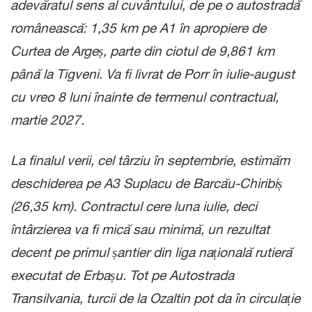
adevăratul sens al cuvântului, de pe o autostradă
românească: 1,35 km pe A1 în apropiere de
Curtea de Argeș, parte din ciotul de 9,861 km
până la Tigveni. Va fi livrat de Porr în iulie-august
cu vreo 8 luni înainte de termenul contractual,
martie 2027.
La finalul verii, cel târziu în septembrie, estimăm
deschiderea pe A3 Suplacu de Barcău-Chiribiș
(26,35 km). Contractul cere luna iulie, deci
întârzierea va fi mică sau minimă, un rezultat
decent pe primul șantier din liga națională rutieră
executat de Erbașu. Tot pe Autostrada
Transilvania, turcii de la Ozaltin pot da în circulație