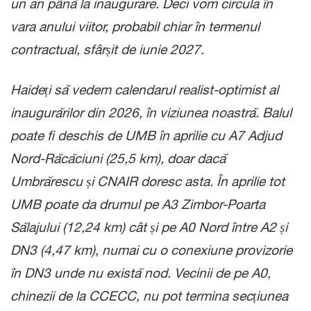
un an până la inaugurare. Deci vom circula în
vara anului viitor, probabil chiar în termenul
contractual, sfârșit de iunie 2027.
Haideți să vedem calendarul realist-optimist al
inaugurărilor din 2026, în viziunea noastră. Balul
poate fi deschis de UMB în aprilie cu A7 Adjud
Nord-Răcăciuni (25,5 km), doar dacă
Umbrărescu și CNAIR doresc asta. În aprilie tot
UMB poate da drumul pe A3 Zimbor-Poarta
Sălajului (12,24 km) cât și pe A0 Nord între A2 și
DN3 (4,47 km), numai cu o conexiune provizorie
în DN3 unde nu există nod. Vecinii de pe A0,
chinezii de la CCECC, nu pot termina secțiunea