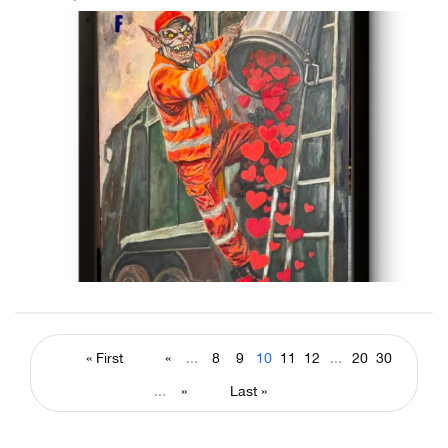
« First
«
...
8
9
10
11
12
...
20
30
...
»
Last »