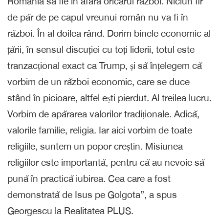
România să fie în afara oricărui război. Niciun fir
de păr de pe capul vreunui român nu va fi în
război. În al doilea rând. Dorim binele economic al
țării, în sensul discuției cu toți liderii, totul este
tranzacțional exact ca Trump, și să înțelegem că
vorbim de un război economic, care se duce
stând în picioare, altfel ești pierdut. Al treilea lucru.
Vorbim de apărarea valorilor tradiționale. Adică,
valorile familie, religia. Iar aici vorbim de toate
religiile, suntem un popor creștin. Misiunea
religiilor este importantă, pentru că au nevoie să
pună în practică iubirea. Cea care a fost
demonstrată de Isus pe Golgota”, a spus
Georgescu la Realitatea PLUS.