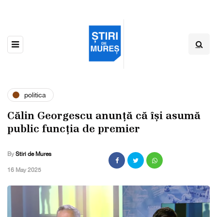
politica
Călin Georgescu anunță că își asumă
public funcția de premier
By
Stiri de Mures
,
16 May 2025