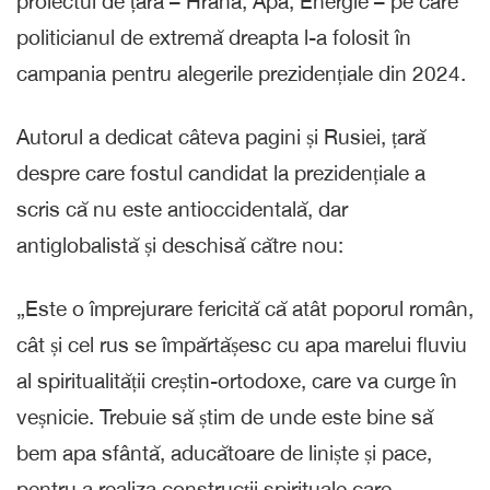
proiectul de țară – Hrană, Apă, Energie – pe care
politicianul de extremă dreapta l-a folosit în
campania pentru alegerile prezidențiale din 2024.
Autorul a dedicat câteva pagini și Rusiei, țară
despre care fostul candidat la prezidențiale a
scris că nu este antioccidentală, dar
antiglobalistă și deschisă către nou:
„Este o împrejurare fericită că atât poporul român,
cât și cel rus se împărtășesc cu apa marelui fluviu
al spiritualității creștin-ortodoxe, care va curge în
veșnicie. Trebuie să știm de unde este bine să
bem apa sfântă, aducătoare de liniște și pace,
pentru a realiza construcții spirituale care