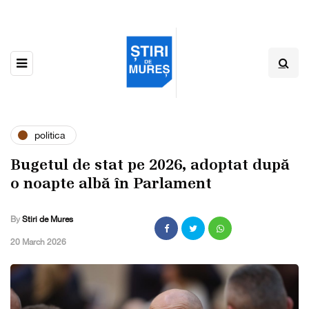
politica
Bugetul de stat pe 2026, adoptat după
o noapte albă în Parlament
By
Stiri de Mures
,
20 March 2026