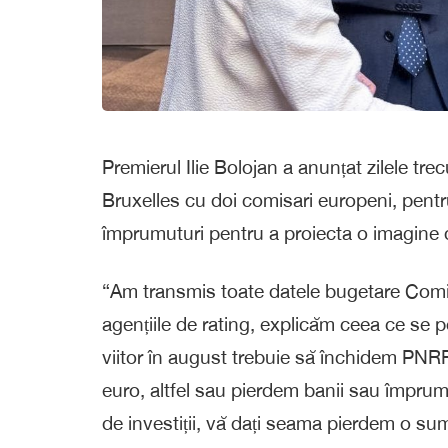
Premierul Ilie Bolojan a anunțat zilele tre
Bruxelles cu doi comisari europeni, pentru 
împrumuturi pentru a proiecta o imagine 
“Am transmis toate datele bugetare Comisi
agențiile de rating, explicăm ceea ce se
viitor în august trebuie să închidem PNRR
euro, altfel sau pierdem banii sau împru
de investiții, vă dați seama pierdem o su