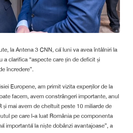
cute, la Antena 3 CNN, că luni va avea întâlniri la
a clarifica “aspecte care țin de deficit și
de încredere”.
ei Europene, am primit vizita experților de la
 poate facem, avem constrângeri importante, anul
 și mai avem de cheltuit peste 10 miliarde de
mutul pe care l-a luat România pe componenta
mă importantă la niște dobânzi avantajoase”, a