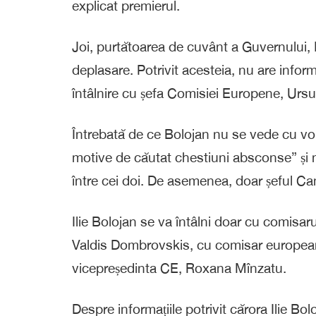
explicat premierul.
Joi, purtătoarea de cuvânt a Guvernului, 
deplasare. Potrivit acesteia, nu are info
întâlnire cu șefa Comisiei Europene, Urs
Întrebată de ce Bolojan nu se vede cu vo
motive de căutat chestiuni absconse” și nu
între cei doi. De asemenea, doar șeful Canc
Ilie Bolojan se va întâlni doar cu comisa
Valdis Dombrovskis, cu comisar european 
vicepreședinta CE, Roxana Mînzatu.
Despre informațiile potrivit cărora Ilie Bolo