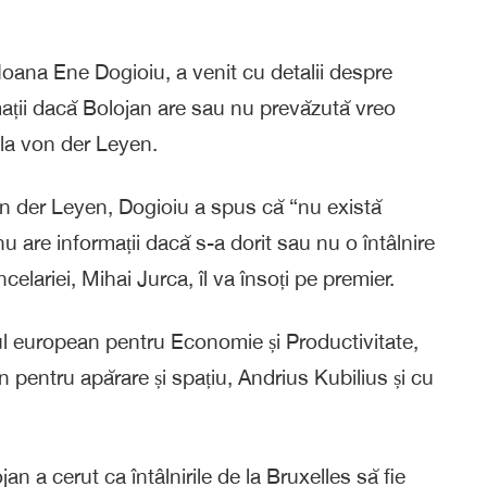
Ioana Ene Dogioiu, a venit cu detalii despre
rmații dacă Bolojan are sau nu prevăzută vreo
ula von der Leyen.
n der Leyen, Dogioiu a spus că “nu există
 are informații dacă s-a dorit sau nu o întâlnire
elariei, Mihai Jurca, îl va însoți pe premier.
rul european pentru Economie și Productivitate,
pentru apărare și spațiu, Andrius Kubilius și cu
jan a cerut ca întâlnirile de la Bruxelles să fie