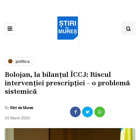
politica
Bolojan, la bilanțul ÎCCJ: Riscul
intervenției prescripției – o problemă
sistemică
By
Stiri de Mures
,
24 March 2025