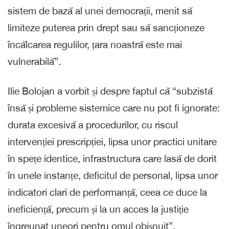
sistem de bază al unei democrații, menit să
limiteze puterea prin drept sau să sancționeze
încălcarea regulilor, țara noastră este mai
vulnerabilă”.
Ilie Bolojan a vorbit și despre faptul că “subzistă
însă și probleme sistemice care nu pot fi ignorate:
durata excesivă a procedurilor, cu riscul
intervenției prescripției, lipsa unor practici unitare
în spețe identice, infrastructura care lasă de dorit
în unele instanțe, deficitul de personal, lipsa unor
indicatori clari de performanță, ceea ce duce la
ineficiență, precum și la un acces la justiție
îngreunat uneori pentru omul obișnuit”.