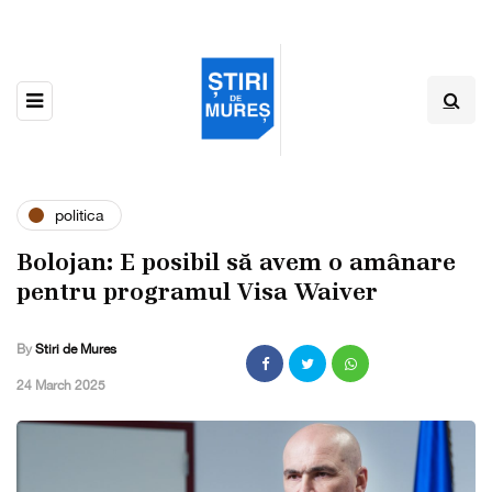
politica
Bolojan: E posibil să avem o amânare
pentru programul Visa Waiver
By
Stiri de Mures
,
24 March 2025