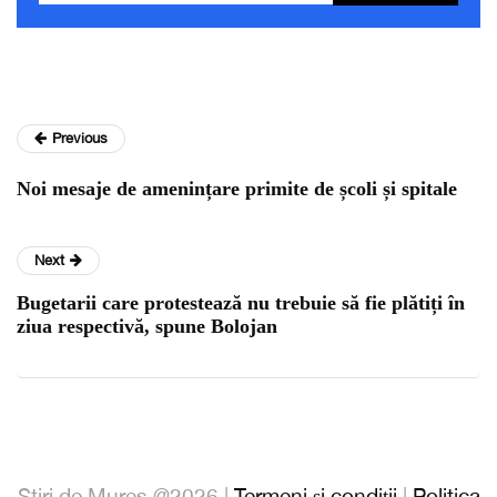
Previous
Noi mesaje de amenințare primite de școli și spitale
Next
Bugetarii care protestează nu trebuie să fie plătiți în
ziua respectivă, spune Bolojan
Stiri de Mures @2026 |
Termeni și condiții
|
Politica