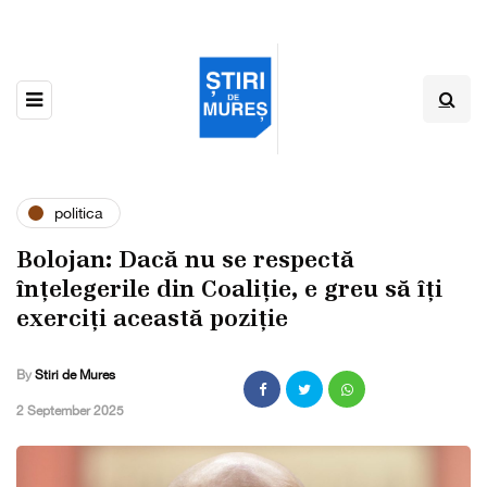
politica
Bolojan: Dacă nu se respectă
înțelegerile din Coaliție, e greu să îți
exerciți această poziție
By
Stiri de Mures
,
2 September 2025