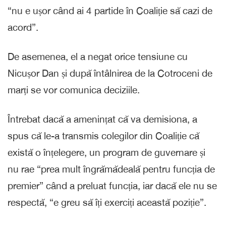
“nu e ușor când ai 4 partide în Coaliție să cazi de
acord”.
De asemenea, el a negat orice tensiune cu
Nicușor Dan și după întâlnirea de la Cotroceni de
marți se vor comunica deciziile.
Întrebat dacă a amenințat că va demisiona, a
spus că le-a transmis colegilor din Coaliție că
există o înțelegere, un program de guvernare și
nu rae “prea mult îngrămădeală pentru funcția de
premier” când a preluat funcția, iar dacă ele nu se
respectă, “e greu să îți exerciți această poziție”.