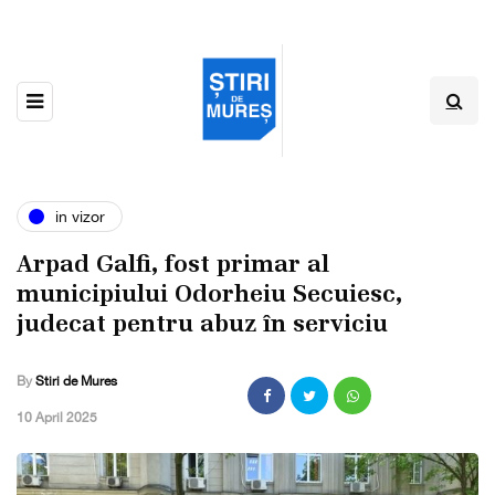
in vizor
Arpad Galfi, fost primar al
municipiului Odorheiu Secuiesc,
judecat pentru abuz în serviciu
By
Stiri de Mures
,
10 April 2025