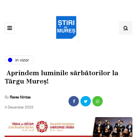
in vizor
Aprindem luminile sărbătorilor la
Târgu Mureș!
By
Rares Nintas
,
4 December 2025