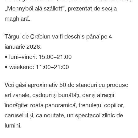
„Mennyből alá szállott”, prezentat de secția
maghiară.
Târgul de Crăciun va fi deschis până pe 4
ianuarie 2026:
• luni–vineri: 15:00–21:00
• weekend: 11:00–21:00
Veți găsi aproximativ 50 de standuri cu produse
artizanale, cadouri și bunătăți, dar și atracții
îndrăgite: roata panoramică, trenulețul copiilor,
caruselul și, ca noutate, un spectacol zilnic de
lumini.