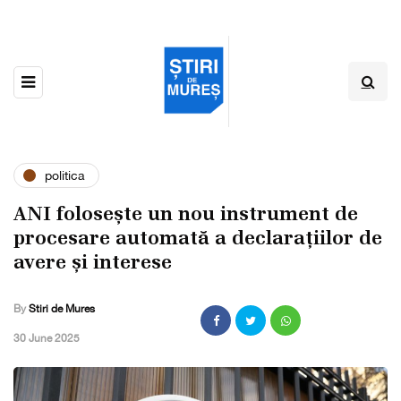
politica
ANI folosește un nou instrument de
procesare automată a declarațiilor de
avere și interese
By
Stiri de Mures
,
30 June 2025