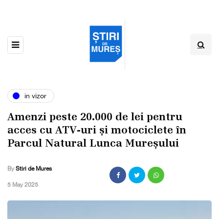
in vizor
Amenzi peste 20.000 de lei pentru
acces cu ATV-uri și motociclete în
Parcul Natural Lunca Mureșului
By
Stiri de Mures
,
5 May 2025