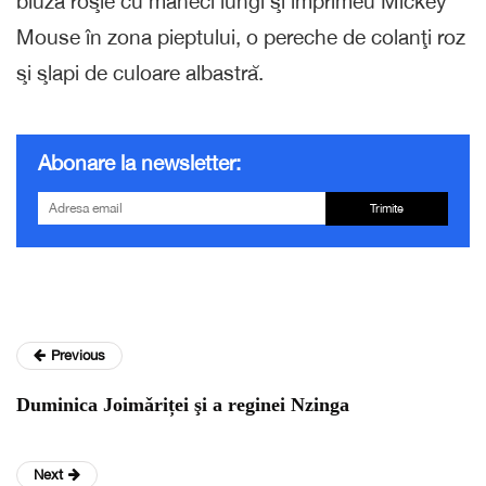
bluză roşie cu mâneci lungi şi imprimeu Mickey
Mouse în zona pieptului, o pereche de colanţi roz
şi şlapi de culoare albastră.
Abonare la newsletter:
Trimite
Previous
Duminica Joimǎriței şi a reginei Nzinga
Next