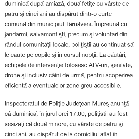
duminică după-amiază, două fetiţe cu vârste de
patru şi cinci ani au dispărut dintr-o curte
comună din municipiul Târnăveni. Împreună cu
jandarmi, salvamontişti, precum şi voluntari din
rândul comunităţii locale, poliţiştii au continuat să
le caute pe copile şi în cursul nopţii. La căutări,
echipele de intervenţie folosesc ATV-uri, şenilate,
drone şi inclusiv câini de urmă, pentru acoperirea
eficientă a eventualelor zone greu accesibile.
Inspectoratul de Poliţie Judeţean Mureş anunţă
că duminică, în jurul orei 17.00, poliţiştii au fost
sesizaţi că două minore, cu vârste de patru şi
cinci ani, au dispărut de la domiciliul aflat în