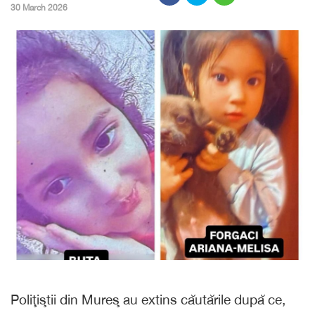
,
30 March 2026
Poliţiştii din Mureş au extins căutările după ce,