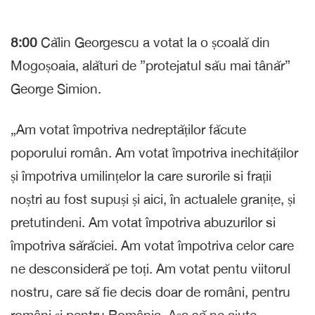
8:00
Călin Georgescu a votat la o școală din
Mogoșoaia, alături de ”protejatul său mai tânăr”
George Simion.
„Am votat împotriva nedreptăților făcute
poporului român. Am votat împotriva inechităților
și împotriva umilințelor la care surorile si frații
noștri au fost supuși și aici, în actualele granițe, și
pretutindeni. Am votat împotriva abuzurilor si
împotriva sărăciei. Am votat împotriva celor care
ne desconsideră pe toți. Am votat pentu viitorul
nostru, care să fie decis doar de români, pentru
români și pentru România. Așa să ne ajute