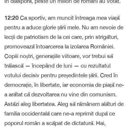
În diaspora, peste un milion de români au votat.
12:20
Ca sportiv, am muncit întreaga mea viață
pentru a aduce glorie țării mele. Nu am nevoie de
lecții de patriotism de la cei care, prin strigături,
promovează întoarcerea la izolarea României.
Copiii noștri, generațiile viitoare, vor trebui să
trăiască — începând de luni — cu rezultatul
votului decisiv pentru președintele țării. Cred în
democrație, în libertate, iar economia de piață ne-
a arătat că dezvoltarea nu vine din comunism.
Astăzi aleg libertatea. Aleg să rămânem alături de
familia occidentală care ne-a reprimit după ce
poporul român a scăpat de dictatură. Hai,