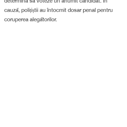
determina să voteze un anumit candidat. În
cauză, polițiștii au întocmit dosar penal pentru
coruperea alegătorilor.