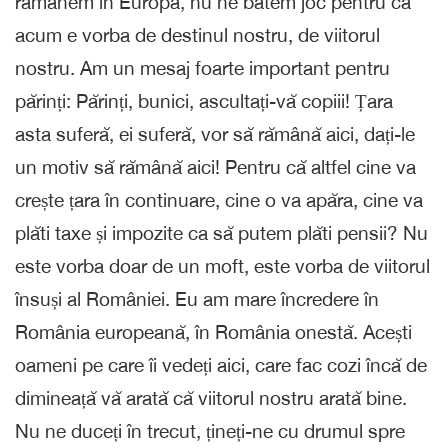
rămânem în Europa, nu ne batem joc pentru că
acum e vorba de destinul nostru, de viitorul
nostru. Am un mesaj foarte important pentru
părinți: Părinți, bunici, ascultați-vă copiii! Țara
asta suferă, ei suferă, vor să rămână aici, dați-le
un motiv să rămână aici! Pentru că altfel cine va
crește țara în continuare, cine o va apăra, cine va
plăti taxe și impozite ca să putem plăti pensii? Nu
este vorba doar de un moft, este vorba de viitorul
însuși al României. Eu am mare încredere în
România europeană, în România onestă. Acești
oameni pe care îi vedeți aici, care fac cozi încă de
dimineață vă arată că viitorul nostru arată bine.
Nu ne duceți în trecut, țineți-ne cu drumul spre