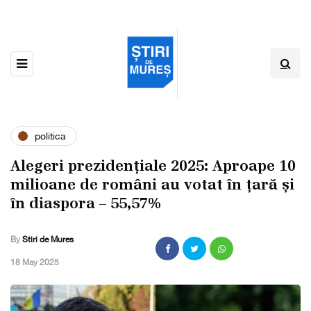
politica
Alegeri prezidențiale 2025: Aproape 10
milioane de români au votat în țară și
în diaspora – 55,57%
By
Stiri de Mures
,
18 May 2025